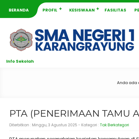
BERANDA
PROFIL
KESISWAAN
FASILITAS
P
Info Sekolah
Anda ada d
PTA (PENERIMAAN TAMU 
Diterbitkan :
Minggu, 3 Agustus 2025
- Kategori :
Tak Berkategori
PTA merupakan serangkaian kegiatan kepramukaan di S