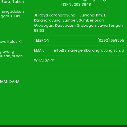
 Baru) Tahun
NSPN :
20313848
n mengadakan
Jl. Raya Karangrayung – Juwangi Km. 1,
ggal 3 Juni
Karangrayung, Sumber, Sumberjosari,
Grobogan, Kabupaten Grobogan, Jawa Tengah
58163
TELEPON
(0292) 658555
wa Kelas XII
EMAIL
info@smanegeri1karangrayung.sch.id
ngrayung
san, di hari
WHATSAPP
-
UNAAN DANA