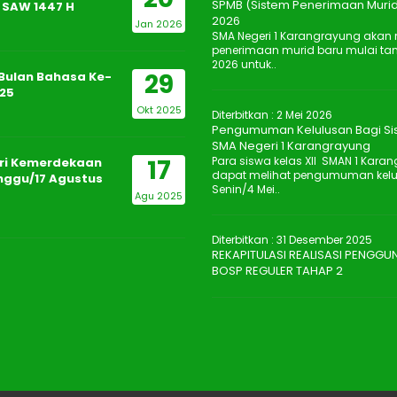
SPMB (Sistem Penerimaan Murid
SAW 1447 H
2026
Jan 2026
SMA Negeri 1 Karangrayung aka
penerimaan murid baru mulai tan
2026 untuk..
29
Bulan Bahasa Ke-
25
Okt 2025
Diterbitkan :
2 Mei 2026
Pengumuman Kelulusan Bagi Sis
SMA Negeri 1 Karangrayung
17
Para siswa kelas XII SMAN 1 Kara
ri Kemerdekaan
dapat melihat pengumuman kelulu
inggu/17 Agustus
Senin/4 Mei..
Agu 2025
Diterbitkan :
31 Desember 2025
REKAPITULASI REALISASI PENGG
BOSP REGULER TAHAP 2