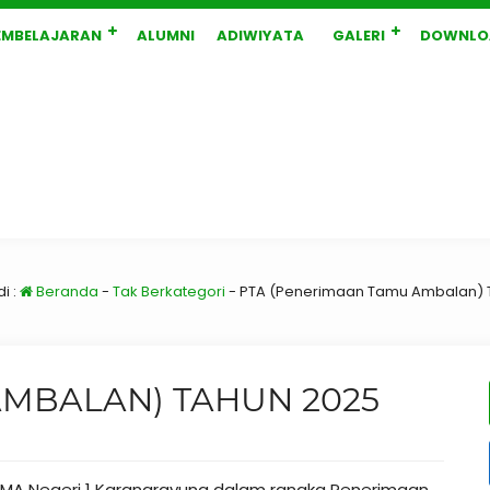
EMBELAJARAN
ALUMNI
ADIWIYATA
GALERI
DOWNLO
i :
Beranda
-
Tak Berkategori
-
PTA (Penerimaan Tamu Ambalan) 
AMBALAN) TAHUN 2025
MA Negeri 1 Karangrayung dalam rangka Penerimaan