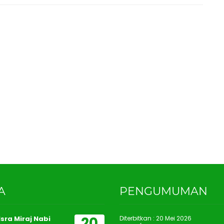
A
PENGUMUMAN
20
sra Miraj Nabi
Diterbitkan :
20 Mei 2026