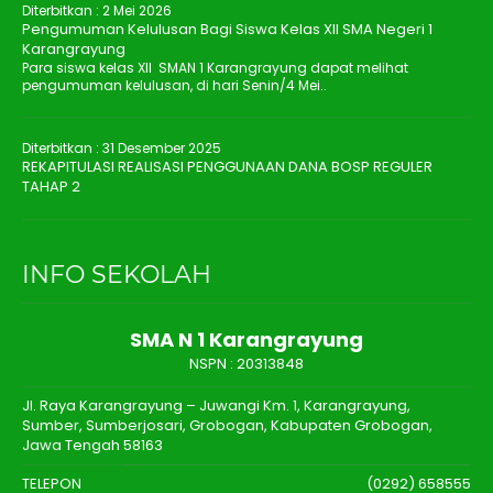
Diterbitkan :
2 Mei 2026
Pengumuman Kelulusan Bagi Siswa Kelas XII SMA Negeri 1
Karangrayung
Para siswa kelas XII SMAN 1 Karangrayung dapat melihat
pengumuman kelulusan, di hari Senin/4 Mei..
Diterbitkan :
31 Desember 2025
REKAPITULASI REALISASI PENGGUNAAN DANA BOSP REGULER
TAHAP 2
INFO SEKOLAH
SMA N 1 Karangrayung
NSPN :
20313848
Jl. Raya Karangrayung – Juwangi Km. 1, Karangrayung,
Sumber, Sumberjosari, Grobogan, Kabupaten Grobogan,
Jawa Tengah 58163
TELEPON
(0292) 658555