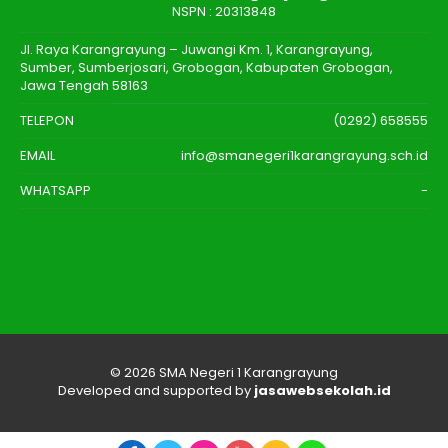
NSPN :
20313848
Jl. Raya Karangrayung – Juwangi Km. 1, Karangrayung,
Sumber, Sumberjosari, Grobogan, Kabupaten Grobogan,
Jawa Tengah 58163
TELEPON
(0292) 658555
EMAIL
info@smanegeri1karangrayung.sch.id
WHATSAPP
-
© 2026
SMA Negeri 1 Karangrayung
Developed and supported by
jasawebsekolah.id