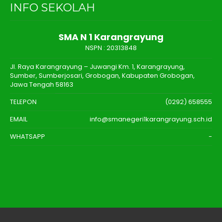
INFO SEKOLAH
SMA N 1 Karangrayung
NSPN :
20313848
Jl. Raya Karangrayung – Juwangi Km. 1, Karangrayung,
Sumber, Sumberjosari, Grobogan, Kabupaten Grobogan,
Jawa Tengah 58163
TELEPON
(0292) 658555
EMAIL
info@smanegeri1karangrayung.sch.id
WHATSAPP
-