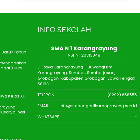
INFO SEKOLAH
SMA N 1 Karangrayung
 Baru) Tahun
NSPN :
20313848
n mengadakan
Jl. Raya Karangrayung – Juwangi Km. 1,
ggal 3 Juni
Karangrayung, Sumber, Sumberjosari,
Grobogan, Kabupaten Grobogan, Jawa Tengah
58163
TELEPON
(0292) 658555
wa Kelas XII
EMAIL
info@smanegeri1karangrayung.sch.id
ngrayung
san, di hari
WHATSAPP
-