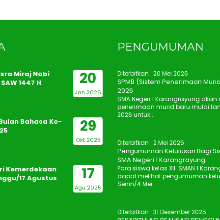
A
PENGUMUMAN
20
sra Miraj Nabi
Diterbitkan :
20 Mei 2026
SPMB (Sistem Penerimaan Murid
SAW 1447 H
2026
Jan 2026
SMA Negeri 1 Karangrayung aka
penerimaan murid baru mulai tan
2026 untuk..
29
Bulan Bahasa Ke-
25
Okt 2025
Diterbitkan :
2 Mei 2026
Pengumuman Kelulusan Bagi Sis
SMA Negeri 1 Karangrayung
17
Para siswa kelas XII SMAN 1 Kara
ri Kemerdekaan
dapat melihat pengumuman kelulu
inggu/17 Agustus
Senin/4 Mei..
Agu 2025
Diterbitkan :
31 Desember 2025