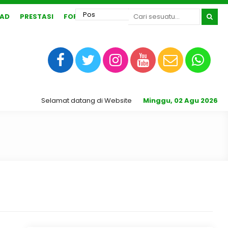
AD
PRESTASI
FORUM
Selamat datang di Website Resmi SMA N 1 Karangrayung
Minggu, 02 Agu 2026