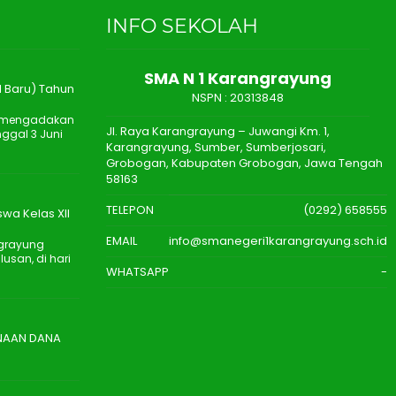
INFO SEKOLAH
SMA N 1 Karangrayung
 Baru) Tahun
NSPN :
20313848
n mengadakan
Jl. Raya Karangrayung – Juwangi Km. 1,
ggal 3 Juni
Karangrayung, Sumber, Sumberjosari,
Grobogan, Kabupaten Grobogan, Jawa Tengah
58163
TELEPON
(0292) 658555
wa Kelas XII
EMAIL
info@smanegeri1karangrayung.sch.id
ngrayung
san, di hari
WHATSAPP
-
UNAAN DANA