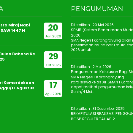
A
PENGUMUMAN
20
sra Miraj Nabi
Diterbitkan :
20 Mei 2026
SPMB (Sistem Penerimaan Murid
SAW 1447 H
2026
Jan 2026
SMA Negeri 1 Karangrayung aka
penerimaan murid baru mulai tan
2026 untuk..
29
Bulan Bahasa Ke-
25
Okt 2025
Diterbitkan :
2 Mei 2026
Pengumuman Kelulusan Bagi Sis
SMA Negeri 1 Karangrayung
17
Para siswa kelas XII SMAN 1 Kara
ri Kemerdekaan
dapat melihat pengumuman kelulu
inggu/17 Agustus
Senin/4 Mei..
Agu 2025
Diterbitkan :
31 Desember 2025
REKAPITULASI REALISASI PENGG
BOSP REGULER TAHAP 2