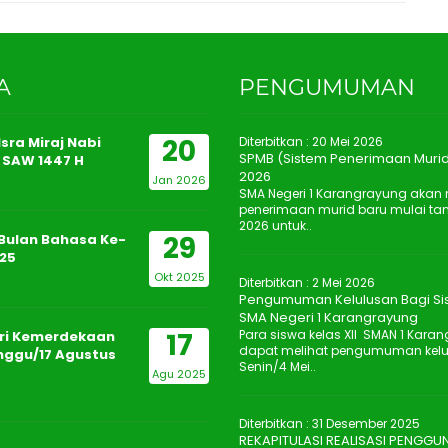
A
PENGUMUMAN
20
sra Miraj Nabi
Diterbitkan :
20 Mei 2026
SPMB (Sistem Penerimaan Murid
SAW 1447 H
2026
Jan 2026
SMA Negeri 1 Karangrayung aka
penerimaan murid baru mulai tan
2026 untuk..
29
Bulan Bahasa Ke-
25
Okt 2025
Diterbitkan :
2 Mei 2026
Pengumuman Kelulusan Bagi Sis
SMA Negeri 1 Karangrayung
17
Para siswa kelas XII SMAN 1 Kara
ri Kemerdekaan
dapat melihat pengumuman kelulu
inggu/17 Agustus
Senin/4 Mei..
Agu 2025
Diterbitkan :
31 Desember 2025
REKAPITULASI REALISASI PENGG