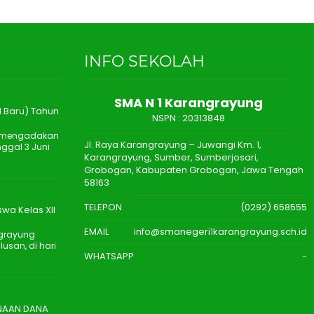
INFO SEKOLAH
SMA N 1 Karangrayung
 Baru) Tahun
NSPN :
20313848
n mengadakan
Jl. Raya Karangrayung – Juwangi Km. 1,
ggal 3 Juni
Karangrayung, Sumber, Sumberjosari,
Grobogan, Kabupaten Grobogan, Jawa Tengah
58163
TELEPON
(0292) 658555
wa Kelas XII
EMAIL
info@smanegeri1karangrayung.sch.id
ngrayung
san, di hari
WHATSAPP
-
UNAAN DANA