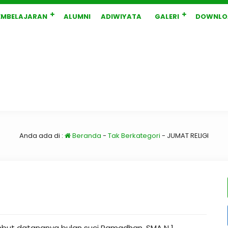
EMBELAJARAN
ALUMNI
ADIWIYATA
GALERI
DOWNLO
Anda ada di :
Beranda
-
Tak Berkategori
-
JUMAT RELIGI
mbut datangnya bulan suci Ramadhan, SMA N 1