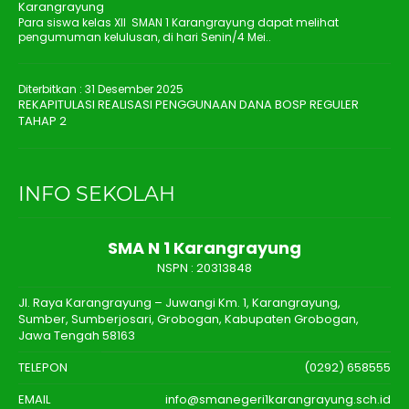
Karangrayung
Para siswa kelas XII SMAN 1 Karangrayung dapat melihat
pengumuman kelulusan, di hari Senin/4 Mei..
Diterbitkan :
31 Desember 2025
REKAPITULASI REALISASI PENGGUNAAN DANA BOSP REGULER
TAHAP 2
INFO SEKOLAH
SMA N 1 Karangrayung
NSPN :
20313848
Jl. Raya Karangrayung – Juwangi Km. 1, Karangrayung,
Sumber, Sumberjosari, Grobogan, Kabupaten Grobogan,
Jawa Tengah 58163
TELEPON
(0292) 658555
EMAIL
info@smanegeri1karangrayung.sch.id