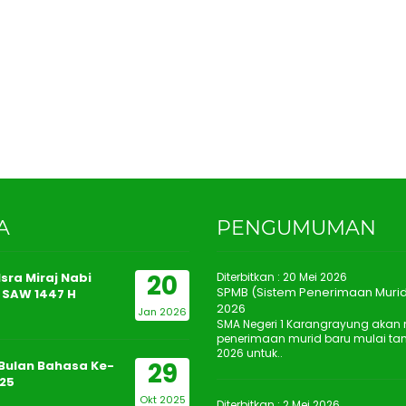
A
PENGUMUMAN
20
sra Miraj Nabi
Diterbitkan :
20 Mei 2026
SPMB (Sistem Penerimaan Murid
SAW 1447 H
2026
Jan 2026
SMA Negeri 1 Karangrayung aka
penerimaan murid baru mulai tan
2026 untuk..
29
Bulan Bahasa Ke-
25
Okt 2025
Diterbitkan :
2 Mei 2026