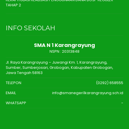
TAHAP 2
INFO SEKOLAH
SMA N 1 Karangrayung
NSPN :
20313848
Jl. Raya Karangrayung – Juwangi Km. 1, Karangrayung,
Sumber, Sumberjosari, Grobogan, Kabupaten Grobogan,
Jawa Tengah 58163
TELEPON
(0292) 658555
EMAIL
info@smanegeri1karangrayung.sch.id
WHATSAPP
-