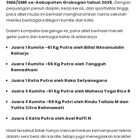
SMA/SMK se-Kabupaten Grobogan tahun 2025.
Dengan
perjuangan penuh disiplin, kerja keras, dan sportivitas tinggi,
para atlet muda ini berhasil mengharumkan nama sekolah
melalui berbagai kategori kumite dan kata.
Dalam kompetisi bergengsi ini, para atlet berhasil meraih
gelar juara dari berbagai kelas di antaranya:
Juara 1 Kumite -61 Kg Putra oleh Billal Ikhsanuddin
Raharjo
Juara 1 Kumite -55 Kg Putra oleh Tangguh
Ramadhani
Juara 1 Kata Putra oleh Raka Setyanegara
Juara 3 Kumite -61 Kg Putra oleh Mahesa Yoga Rico R
Juara 3 Kumite -59 Kg Putri oleh Rindu Tallula M dan
Yulita Citra Rahmawati
Juara 2 Kata Putra oleh Axel Raffi N
Hasil tersebut tidak hanya mencerminkan kemampuan teknis
dalam seni bela diri karate, tetapi juga menegaskan karakter