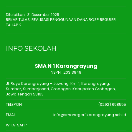
Diterbitkan :
31 Desember 2025
REKAPITULASI REALISASI PENGGUNAAN DANA BOSP REGULER
TAHAP 2
INFO SEKOLAH
SMA N 1 Karangrayung
NSPN :
20313848
Jl. Raya Karangrayung – Juwangi Km. 1, Karangrayung,
Sumber, Sumberjosari, Grobogan, Kabupaten Grobogan,
Jawa Tengah 58163
TELEPON
(0292) 658555
EMAIL
info@smanegeri1karangrayung.sch.id
WHATSAPP
-