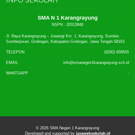
INFO SEKOLAH
SMA N 1 Karangrayung
NSPN :
20313848
Jl. Raya Karangrayung – Juwangi Km. 1, Karangrayung, Sumber,
Sumberjosari, Grobogan, Kabupaten Grobogan, Jawa Tengah 58163
TELEPON
(0292) 658555
EMAIL
info@smanegeri1karangrayung.sch.id
WHATSAPP
-
© 2026
SMA Negeri 1 Karangrayung
Developed and supported by
jasawebsekolah.id