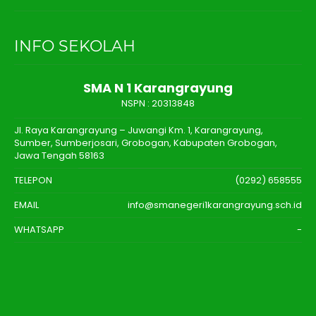
INFO SEKOLAH
SMA N 1 Karangrayung
NSPN :
20313848
Jl. Raya Karangrayung – Juwangi Km. 1, Karangrayung,
Sumber, Sumberjosari, Grobogan, Kabupaten Grobogan,
Jawa Tengah 58163
TELEPON
(0292) 658555
EMAIL
info@smanegeri1karangrayung.sch.id
WHATSAPP
-