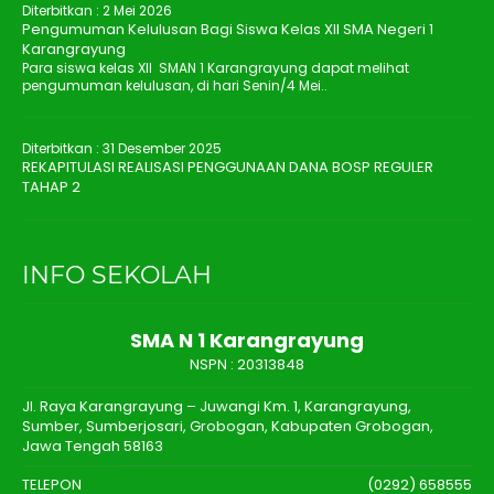
Diterbitkan :
2 Mei 2026
Pengumuman Kelulusan Bagi Siswa Kelas XII SMA Negeri 1
Karangrayung
Para siswa kelas XII SMAN 1 Karangrayung dapat melihat
pengumuman kelulusan, di hari Senin/4 Mei..
Diterbitkan :
31 Desember 2025
REKAPITULASI REALISASI PENGGUNAAN DANA BOSP REGULER
TAHAP 2
INFO SEKOLAH
SMA N 1 Karangrayung
NSPN :
20313848
Jl. Raya Karangrayung – Juwangi Km. 1, Karangrayung,
Sumber, Sumberjosari, Grobogan, Kabupaten Grobogan,
Jawa Tengah 58163
TELEPON
(0292) 658555