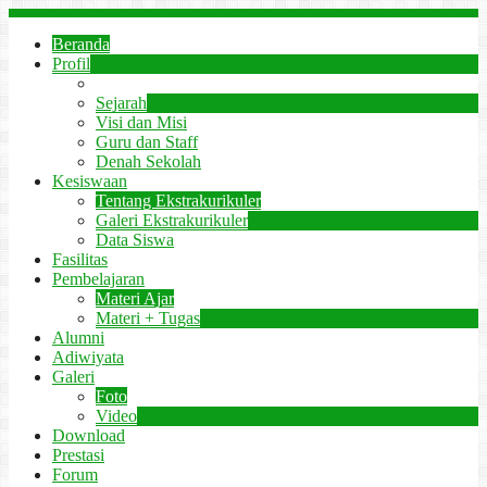
Beranda
Profil
Sambutan Kepala Sekolah
Sejarah
Visi dan Misi
Guru dan Staff
Denah Sekolah
Kesiswaan
Tentang Ekstrakurikuler
Galeri Ekstrakurikuler
Data Siswa
Fasilitas
Pembelajaran
Materi Ajar
Materi + Tugas
Alumni
Adiwiyata
Galeri
Foto
Video
Download
Prestasi
Forum